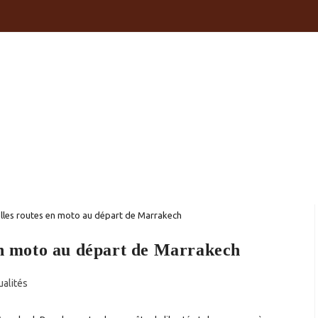
L
QUI SOMMES-NOUS ?
VÉHICULES
SERVICES
GALERIE
 en moto au départ de Marrakech
ualités
ry: