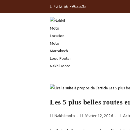
Skip
+212 661-962528
to
content
ACCUEI
Les 5 plus belles routes
Auteur/autrice
Publication
Post
Nakhilmoto
février 12, 2026
Act
de
publiée :
catego
la