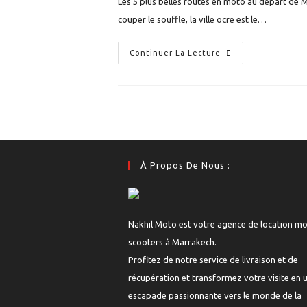
Les 5 plus belles routes en moto au départ de 
publication :
couper le souffle, la ville ocre est le…
Les
Continuer La Lecture
5
Plus
Belles
Routes
En
Moto
Au
Départ
De
Marrakech
À Propos De Nous :
Nakhil Moto est votre agence de location mo
scooters à Marrakech.
Profitez de notre service de livraison et de
récupération et transformez votre visite en 
escapade passionnante vers le monde de la