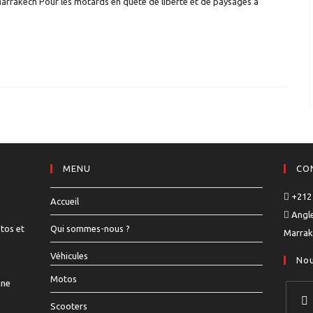
Marrakech Pour les motards en quête de liberté et de paysages à
MENU
CO
+212 
Accueil
Angle
tos et
Qui sommes-nous ?
Marrak
Véhicules
Nou
Motos
une
Scooters