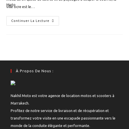
ville ocre est le…
Les
Continuer La Lecture
5
Plus
Belles
Routes
En
Moto
Au
Départ
De
Marrakech
À Propos De Nous :
Nakhil Moto est votre agence de location motos et scooters à
Marrakech.
Profitez de notre service de livraison et de récupération et
transformez votre visite en une escapade passionnante vers le
monde de la conduite élégante et performante.