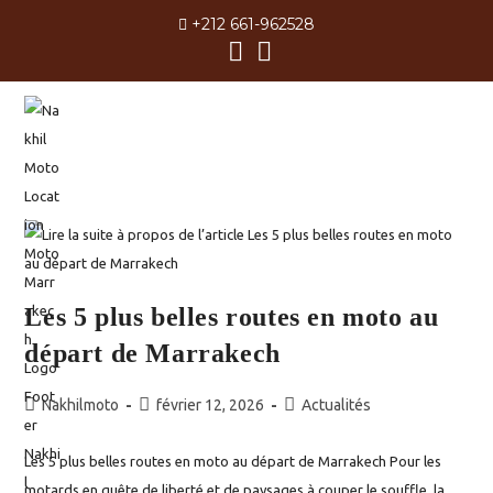
Skip
+212 661-962528
to
content
MENU
Les 5 plus belles routes en moto au
départ de Marrakech
Auteur/autrice
Publication
Post
Nakhilmoto
février 12, 2026
Actualités
de
publiée :
category:
la
Les 5 plus belles routes en moto au départ de Marrakech Pour les
publication :
motards en quête de liberté et de paysages à couper le souffle, la